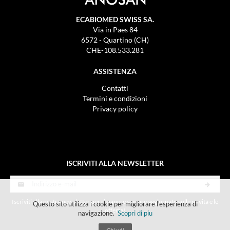
ECABIOMED SWISS SA.
Via in Paes 84
6572 - Quartino (CH)
CHE-108.533.281
ASSISTENZA
Contatti
Termini e condizioni
Privacy policy
ISCRIVITI ALLA NEWSLETTER
Iscriviti alla nostra newsletter per rimanere sempre aggiornato sulle novità e le
Questo sito utilizza i cookie per migliorare l'esperienza di
offerte!
navigazione.
Scopri di piu