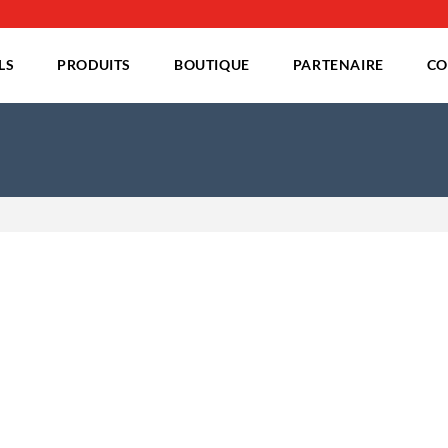
TEMENT DE L'EAU
PISCINES
IRRIGATION
LS
PRODUITS
BOUTIQUE
PARTENAIRE
CO