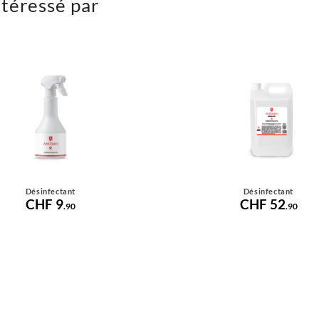
ntéressé par
Désinfectant
Désinfectant
CHF 9
CHF 52
.90
.90