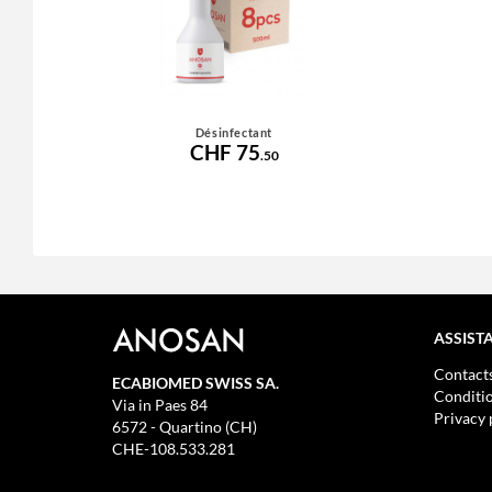
Désinfectant
CHF 75
.50
ASSIST
Contact
ECABIOMED SWISS SA.
Conditio
Via in Paes 84
Privacy 
6572 - Quartino (CH)
CHE-108.533.281