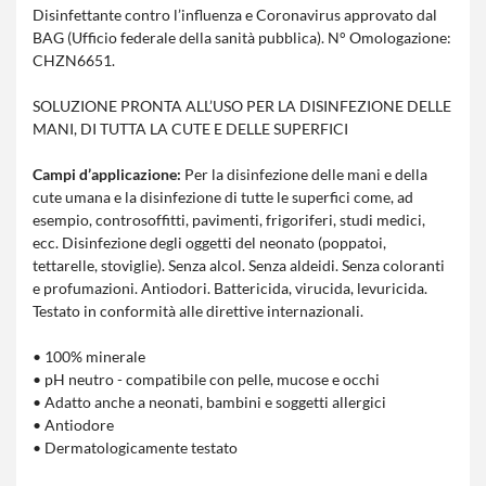
Disinfettante contro l’influenza e Coronavirus approvato dal
BAG (Ufficio federale della sanità pubblica). N° Omologazione:
CHZN6651.
SOLUZIONE PRONTA ALL’USO PER LA DISINFEZIONE DELLE
MANI, DI TUTTA LA CUTE E DELLE SUPERFICI
Campi d’applicazione:
Per la disinfezione delle mani e della
cute umana e la disinfezione di tutte le superfici come, ad
esempio, controsoffitti, pavimenti, frigoriferi, studi medici,
ecc. Disinfezione degli oggetti del neonato (poppatoi,
tettarelle, stoviglie). Senza alcol. Senza aldeidi. Senza coloranti
e profumazioni. Antiodori. Battericida, virucida, levuricida.
Testato in conformità alle direttive internazionali.
• 100% minerale
• pH neutro - compatibile con pelle, mucose e occhi
• Adatto anche a neonati, bambini e soggetti allergici
• Antiodore
• Dermatologicamente testato